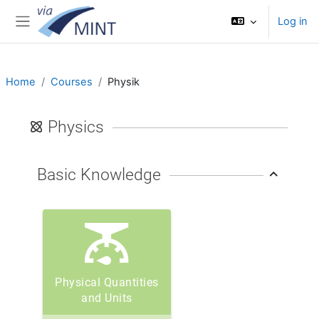
Skip to main content
Log in
Side panel
Home
Courses
Physik
Blocks
Physics
Basic Knowledge
Physical Quantities
and Units