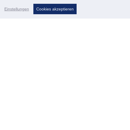
Einstellungen
Cookies akzeptieren
Datenschutzerklärung
Impressum
Sie sind nicht angemeldet. (
Anmelden
)