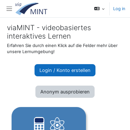
Skip to main content
Log in
Side panel
viaMINT - videobasiertes
interaktives Lernen
Erfahren Sie durch einen Klick auf die Felder mehr über
unsere Lernumgebung!
Login / Konto erstellen
Anonym ausprobieren
MINT-Fächer