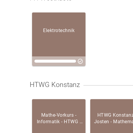
Elektrotechnik
HTWG Konstanz
Mathe-Vorkurs -
HTWG Konstanz
Informatik - HTWG -
Josten - Mathema
SoSe 2026
1 (UL) – WiSe