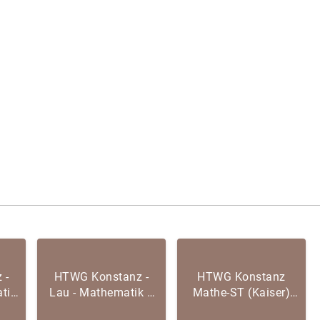
 -
HTWG Konstanz -
HTWG Konstanz
tik
Lau - Mathematik 1
Mathe-ST (Kaiser)
(UL) - WiSe 2025/26
WiSe 2025/26