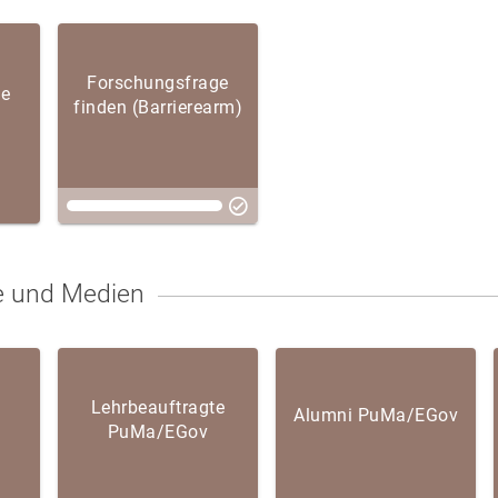
Forschungsfrage
ge
finden (Barrierearm)
e und Medien
Lehrbeauftragte
Alumni PuMa/EGov
PuMa/EGov