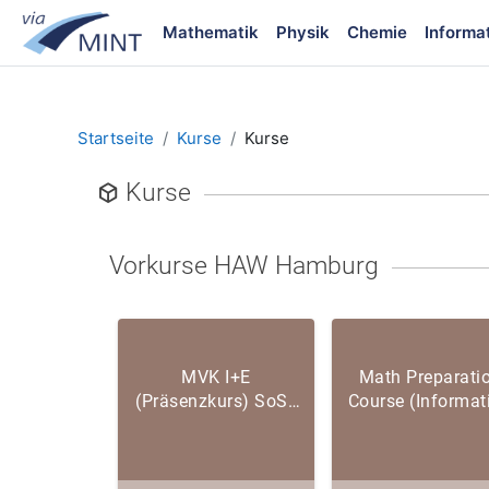
Zum Hauptinhalt
Mathematik
Physik
Chemie
Informa
Startseite
Kurse
Kurse
Blöcke
Kurse
Vorkurse HAW Hamburg
MVK I+E
Math Preparati
(Präsenzkurs) SoSe
Course (Informat
2026
Engineering) SS 