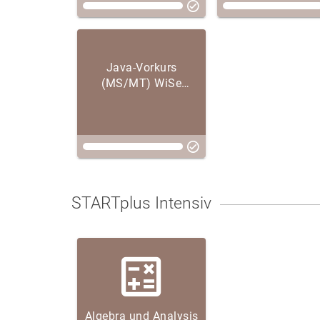
Java-Vorkurs
(MS/MT) WiSe
2022/23
STARTplus Intensiv
Algebra und Analysis