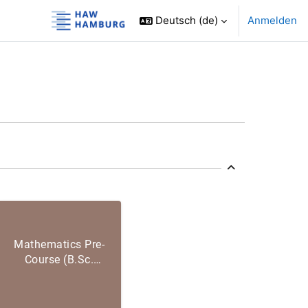
Deutsch ‎(de)‎
Anmelden
Mathematics Pre-
Course (B.Sc.
International
Business) WiSe
2025/26