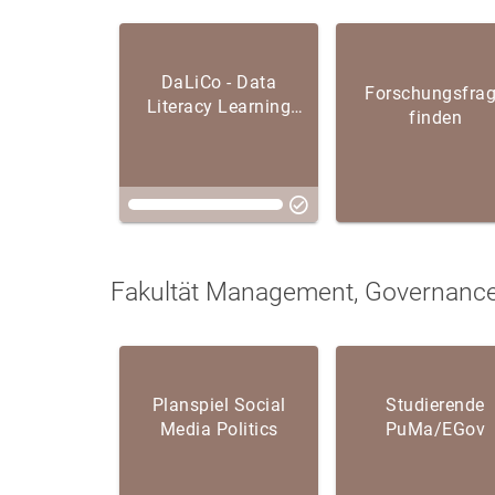
DaLiCo - Data
Forschungsfra
Literacy Learning
finden
Space
Fakultät Management, Governanc
Planspiel Social
Studierende
Media Politics
PuMa/EGov