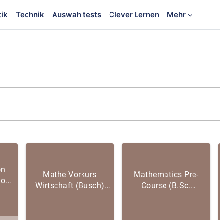
tik
Technik
Auswahltests
Clever Lernen
Mehr
on
Mathe Vorkurs
Mathematics Pre-
ion
Wirtschaft (Busch)
Course (B.Sc.
2026
SoSe 2026
International
Business) SuSe 2026